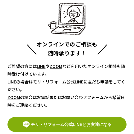
オンラインでのご相談も
随時承ります！
ご希望の方には
LINE
LINE
や
ZOOM
ZOOM
などを用いたオンライン相談も随
時受け付けています。
LINEの場合は
モリ・リフォーム公式LINE
モリ・リフォーム公式LINE
に友だち申請をしてく
ださい。
ZOOM
ZOOM
の場合はお電話またはお問い合わせフォームから希望日
時をご連絡ください。
モリ・リフォーム公式LINEとお友達になる