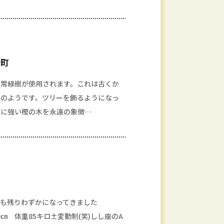
崎町
の常緑樹が使用されます。これは古くか
めのようです。ツリーを飾るようになっ
さに強い樫の木を永遠の象徴…
も残りわずかになってきました
0㎝ 体重85キロ±変動制(笑)しし座のA