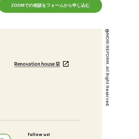
ZOOMでの相談をフォームから申し込む
@MORI REFORM. All Right Reserved.
Renovation house 栞
Renovation house 栞