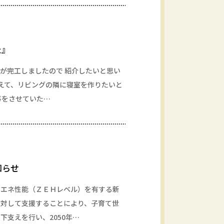
た』
場が完工しましたので 紹介したいと思い
考えて、リビングの隣に寝室を作りたいと
事をさせていた…
知らせ
省エネ性能（ＺＥＨレベル）を有する新
に対して支援することにより、子育て世
下支えを行い、2050年…