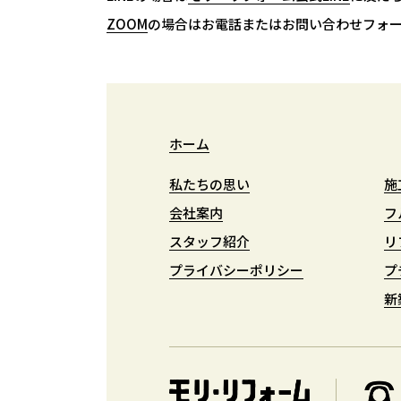
ZOOM
ZOOM
の場合はお電話またはお問い合わせフォ
ホーム
ホーム
私たちの思い
私たちの思い
施
施
会社案内
会社案内
フ
フ
スタッフ紹介
スタッフ紹介
リ
リ
プライバシーポリシー
プライバシーポリシー
プ
プ
新
新