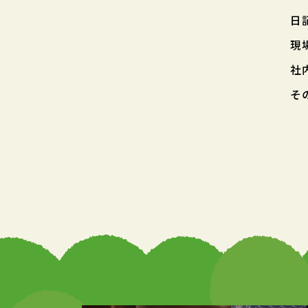
日
現
社
そ