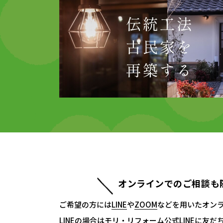
オンラインでのご相談も
ご希望の方には
LINE
LINE
や
ZOOM
ZOOM
などを用いたオン
LINEの場合は
モリ・リフォーム公式LINE
モリ・リフォーム公式LINE
に友だ