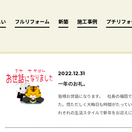
思い
思い
フルリフォーム
フルリフォーム
新築
新築
施工事例
施工事例
プチリフォ
プチリフォ
2022.12.31
一年のお礼。
皆様お世話になります。 社長の福田です
た。慌ただしく大晦日も時間がたって
れぞれの生活スタイルで新年をお迎え