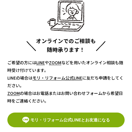
オンラインでのご相談も
随時承ります！
ご希望の方には
LINE
LINE
や
ZOOM
ZOOM
などを用いたオンライン相談も随
時受け付けています。
LINEの場合は
モリ・リフォーム公式LINE
モリ・リフォーム公式LINE
に友だち申請をしてく
ださい。
ZOOM
ZOOM
の場合はお電話またはお問い合わせフォームから希望日
時をご連絡ください。
モリ・リフォーム公式LINEとお友達になる