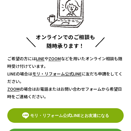
オンラインでのご相談も
随時承ります！
ご希望の方には
LINE
LINE
や
ZOOM
ZOOM
などを用いたオンライン相談も随
時受け付けています。
LINEの場合は
モリ・リフォーム公式LINE
モリ・リフォーム公式LINE
に友だち申請をしてく
ださい。
ZOOM
ZOOM
の場合はお電話またはお問い合わせフォームから希望日
時をご連絡ください。
モリ・リフォーム公式LINEとお友達になる