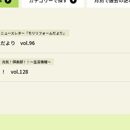
事
事
カテゴリーで探す
カテゴリーで探す
月別で過去の
月別で過去の
記
記
ニュースレター「モリリフォームだより」
より vol.96
元気！倶楽部！！～生活情報～
 vol.128