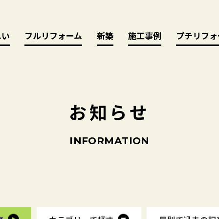
思い
思い
フルリフォーム
フルリフォーム
新築
新築
施工事例
施工事例
プチリフォ
プチリフォ
お
知
ら
せ
I
N
F
O
R
M
A
T
I
O
N