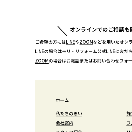
オンラインでのご相談も
ご希望の方には
LINE
LINE
や
ZOOM
ZOOM
などを用いたオン
LINEの場合は
モリ・リフォーム公式LINE
モリ・リフォーム公式LINE
に友だ
ZOOM
ZOOM
の場合はお電話またはお問い合わせフォ
ホーム
ホーム
私たちの思い
私たちの思い
施
施
会社案内
会社案内
フ
フ