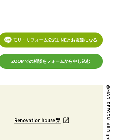
モリ・リフォーム公式LINEとお友達になる
ZOOMでの相談をフォームから申し込む
@MORI REFORM. All Right Reserved.
Renovation house 栞
Renovation house 栞