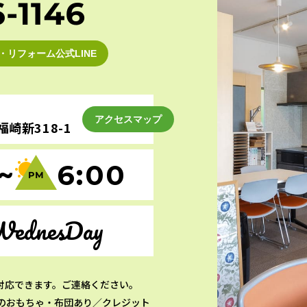
・リフォーム公式LINE
アクセスマップ
崎新318-1
~
6:00
WednesDay
対応できます。ご連絡ください。
のおもちゃ・布団あり／クレジット