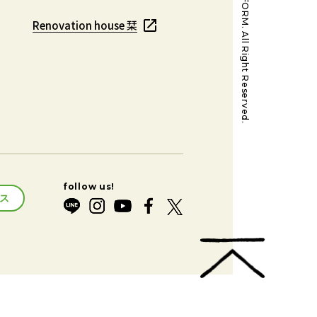
@MORI REFORM. All Right Reserved.
Renovation house 栞
Renovation house 栞
ス
ス