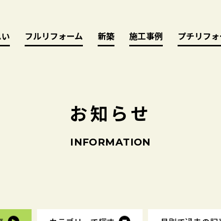
思い
思い
フルリフォーム
フルリフォーム
新築
新築
施工事例
施工事例
プチリフォ
プチリフォ
お
知
ら
せ
I
N
F
O
R
M
A
T
I
O
N