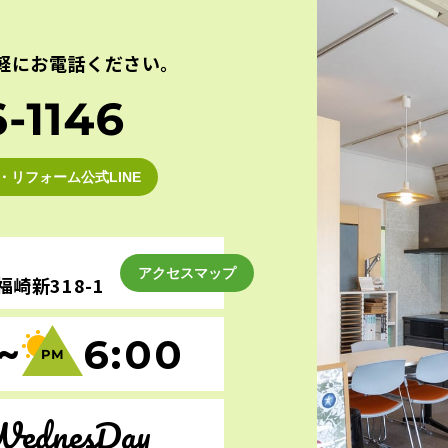
軽にお電話ください。
・リフォーム公式LINE
アクセスマップ
崎新318-1
~
6:00
WednesDay