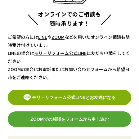
オンラインでのご相談も
随時承ります！
ご希望の方には
LINE
LINE
や
ZOOM
ZOOM
などを用いたオンライン相談も随
時受け付けています。
LINEの場合は
モリ・リフォーム公式LINE
モリ・リフォーム公式LINE
に友だち申請をしてく
ださい。
ZOOM
ZOOM
の場合はお電話またはお問い合わせフォームから希望日
時をご連絡ください。
モリ・リフォーム公式LINEとお友達になる
ZOOMでの相談をフォームから申し込む