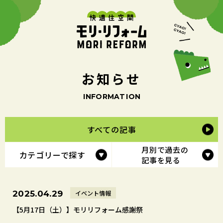
お
知
ら
せ
I
N
F
O
R
M
A
T
I
O
N
すべての記事
月別で過去の
カテゴリーで探す
記事を見る
イベント情報
2025.04.29
【5月17日（土）】モリリフォーム感謝祭