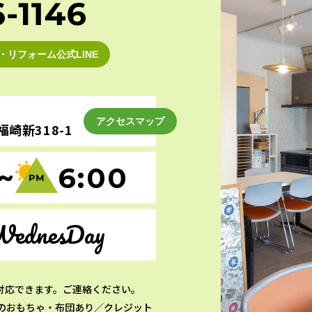
・リフォーム公式LINE
アクセスマップ
崎新318-1
~
6:00
WednesDay
対応できます。ご連絡ください。
のおもちゃ・布団あり／クレジット