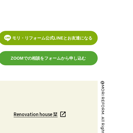
モリ・リフォーム公式LINEとお友達になる
ZOOMでの相談をフォームから申し込む
@MORI REFORM. All Right Reserved.
Renovation house 栞
Renovation house 栞