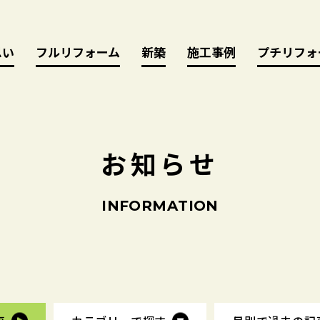
思い
思い
フルリフォーム
フルリフォーム
新築
新築
施工事例
施工事例
プチリフォ
プチリフォ
お
知
ら
せ
I
N
F
O
R
M
A
T
I
O
N