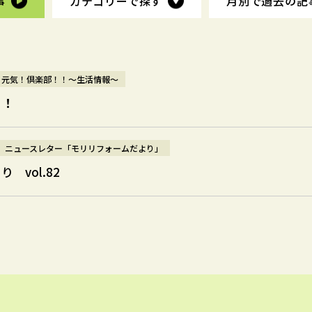
事
事
カテゴリーで探す
カテゴリーで探す
月別で過去の
月別で過去の
記
記
元気！倶楽部！！～生活情報～
！！
ニュースレター「モリリフォームだより」
 vol.82