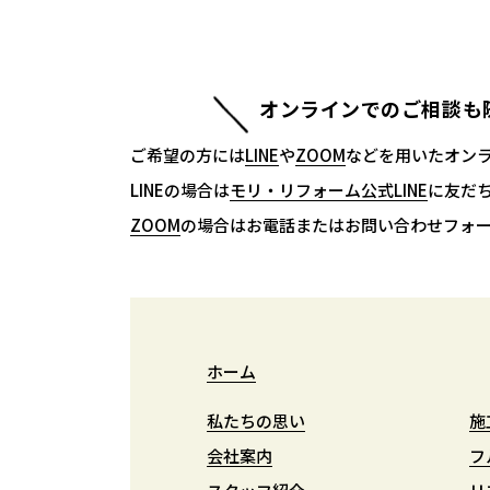
オンラインでのご相談も
ご希望の方には
LINE
LINE
や
ZOOM
ZOOM
などを用いたオン
LINEの場合は
モリ・リフォーム公式LINE
モリ・リフォーム公式LINE
に友だ
ZOOM
ZOOM
の場合はお電話またはお問い合わせフォ
ホーム
ホーム
私たちの思い
私たちの思い
施
施
会社案内
会社案内
フ
フ