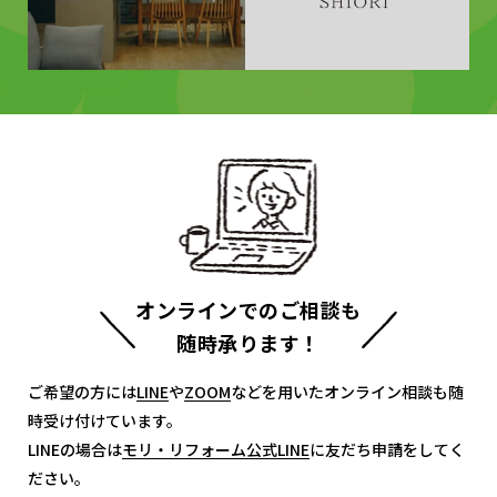
オンラインでのご相談も
随時承ります！
ご希望の方には
LINE
LINE
や
ZOOM
ZOOM
などを用いたオンライン相談も随
時受け付けています。
LINEの場合は
モリ・リフォーム公式LINE
モリ・リフォーム公式LINE
に友だち申請をしてく
ださい。