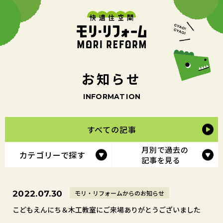
お
知
ら
せ
I
N
F
O
R
M
A
T
I
O
N
すべての記事
月別で過去の
カテゴリーで探す
記事を見る
モリ・リフォームからのお知らせ
2022.07.30
こどもえんにち＆木工教室にご来場ありがとうございました