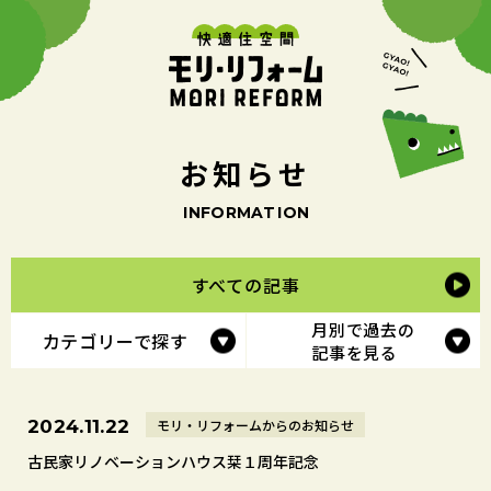
お
知
ら
せ
I
N
F
O
R
M
A
T
I
O
N
すべての記事
月別で過去の
カテゴリーで探す
記事を見る
モリ・リフォームからのお知らせ
2024.11.22
古民家リノベーションハウス栞１周年記念