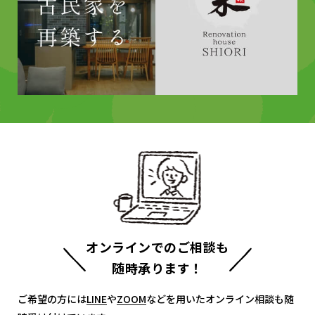
オンラインでのご相談も
随時承ります！
ご希望の方には
LINE
LINE
や
ZOOM
ZOOM
などを用いたオンライン相談も随