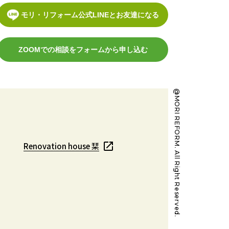
モリ・リフォーム公式LINEとお友達になる
ZOOMでの相談をフォームから申し込む
@MORI REFORM. All Right Reserved.
Renovation house 栞
Renovation house 栞