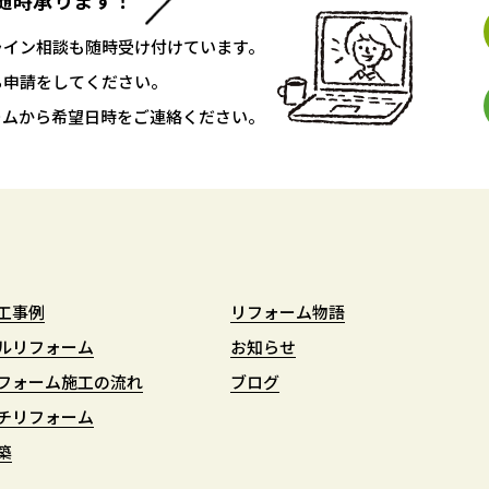
随時承ります！
ライン相談も随時受け付けています。
ち申請をしてください。
ームから希望日時をご連絡ください。
工事例
工事例
リフォーム物語
リフォーム物語
ルリフォーム
ルリフォーム
お知らせ
お知らせ
フォーム施工の流れ
フォーム施工の流れ
ブログ
ブログ
チリフォーム
チリフォーム
築
築