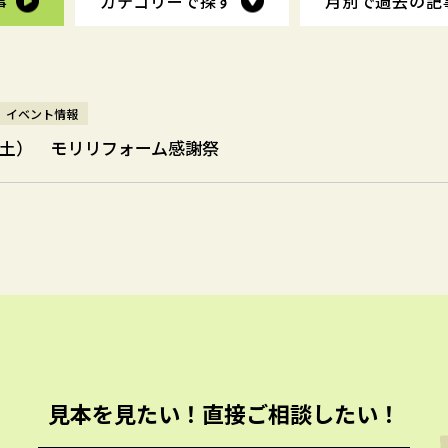
事
事
カテゴリーで探す
カテゴリーで探す
月別で過去の
月別で過去の
記
記
イベント情報
（土） モリリフォーム感謝祭
見本を見たい！直接ご相談したい！