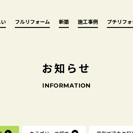
思い
思い
フルリフォーム
フルリフォーム
新築
新築
施工事例
施工事例
プチリフォ
プチリフォ
お
知
ら
せ
I
N
F
O
R
M
A
T
I
O
N