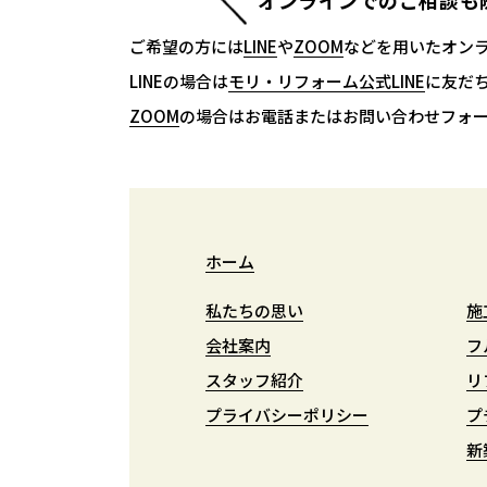
オンラインでのご相談も
ご希望の方には
LINE
LINE
や
ZOOM
ZOOM
などを用いたオン
LINEの場合は
モリ・リフォーム公式LINE
モリ・リフォーム公式LINE
に友だ
ZOOM
ZOOM
の場合はお電話またはお問い合わせフォ
ホーム
ホーム
私たちの思い
私たちの思い
施
施
会社案内
会社案内
フ
フ
スタッフ紹介
スタッフ紹介
リ
リ
プライバシーポリシー
プライバシーポリシー
プ
プ
新
新