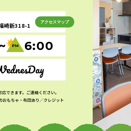
アクセスマップ
崎新318-1
~
6:00
WednesDay
対応できます。ご連絡ください。
のおもちゃ・布団あり／クレジット