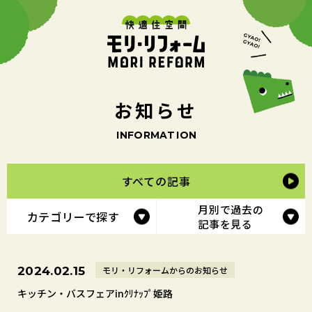
お
知
ら
せ
I
N
F
O
R
M
A
T
I
O
N
すべての記事
月別で過去の
カテゴリーで探す
記事を見る
モリ・リフォームからのお知らせ
2024.02.15
キッチン・バスフェアinｸﾘﾅｯﾌﾟ姫路