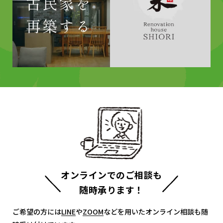
オンラインでのご相談も
随時承ります！
ご希望の方には
LINE
LINE
や
ZOOM
ZOOM
などを用いたオンライン相談も随