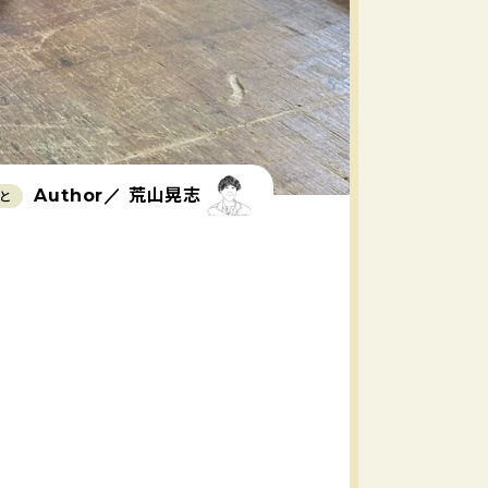
荒山晃志
Author／
と