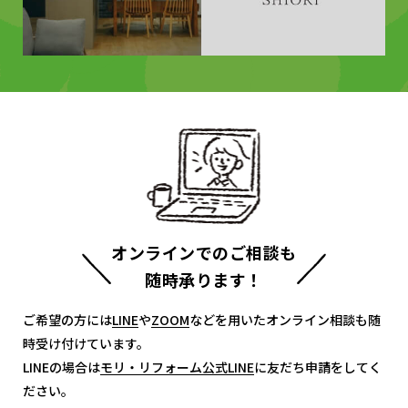
オンラインでのご相談も
随時承ります！
ご希望の方には
LINE
LINE
や
ZOOM
ZOOM
などを用いたオンライン相談も随
時受け付けています。
LINEの場合は
モリ・リフォーム公式LINE
モリ・リフォーム公式LINE
に友だち申請をしてく
ださい。