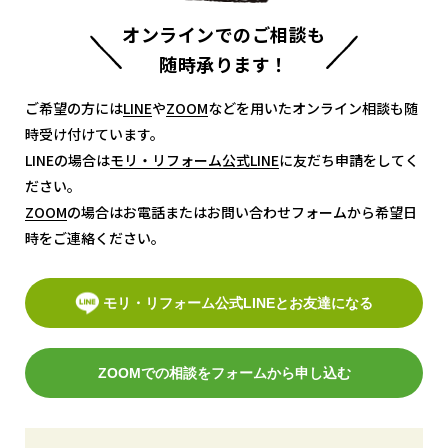
オンラインでのご相談も
随時承ります！
ご希望の方には
LINE
LINE
や
ZOOM
ZOOM
などを用いたオンライン相談も随
時受け付けています。
LINEの場合は
モリ・リフォーム公式LINE
モリ・リフォーム公式LINE
に友だち申請をしてく
ださい。
ZOOM
ZOOM
の場合はお電話またはお問い合わせフォームから希望日
時をご連絡ください。
モリ・リフォーム公式LINEとお友達になる
ZOOMでの相談をフォームから申し込む