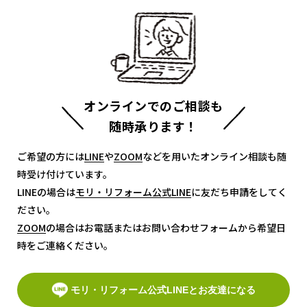
オンラインでのご相談も
随時承ります！
ご希望の方には
LINE
LINE
や
ZOOM
ZOOM
などを用いたオンライン相談も随
時受け付けています。
LINEの場合は
モリ・リフォーム公式LINE
モリ・リフォーム公式LINE
に友だち申請をしてく
ださい。
ZOOM
ZOOM
の場合はお電話またはお問い合わせフォームから希望日
時をご連絡ください。
モリ・リフォーム公式LINEとお友達になる