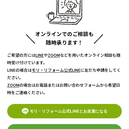
オンラインでのご相談も
随時承ります！
ご希望の方には
LINE
LINE
や
ZOOM
ZOOM
などを用いたオンライン相談も随
時受け付けています。
LINEの場合は
モリ・リフォーム公式LINE
モリ・リフォーム公式LINE
に友だち申請をしてく
ださい。
ZOOM
ZOOM
の場合はお電話またはお問い合わせフォームから希望日
時をご連絡ください。
モリ・リフォーム公式LINEとお友達になる