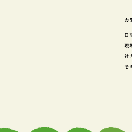
カ
日
現
社
そ