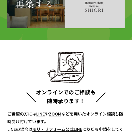
オンラインでのご相談も
随時承ります！
ご希望の方には
LINE
LINE
や
ZOOM
ZOOM
などを用いたオンライン相談も随
時受け付けています。
LINEの場合は
モリ・リフォーム公式LINE
モリ・リフォーム公式LINE
に友だち申請をしてく