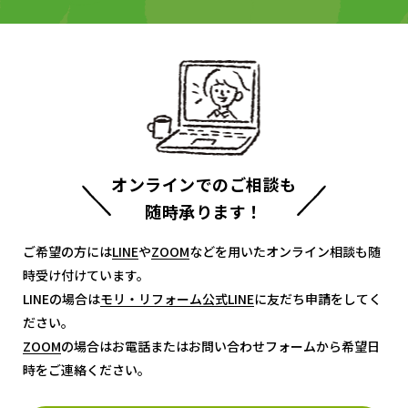
オンラインでのご相談も
随時承ります！
ご希望の方には
LINE
LINE
や
ZOOM
ZOOM
などを用いたオンライン相談も随
時受け付けています。
LINEの場合は
モリ・リフォーム公式LINE
モリ・リフォーム公式LINE
に友だち申請をしてく
ださい。
ZOOM
ZOOM
の場合はお電話またはお問い合わせフォームから希望日
時をご連絡ください。