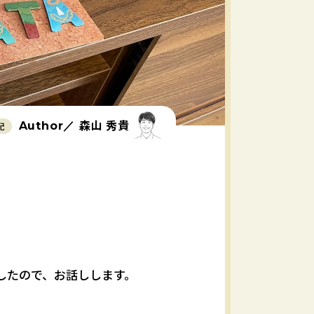
森山 秀貴
Author／
記
したので、お話しします。