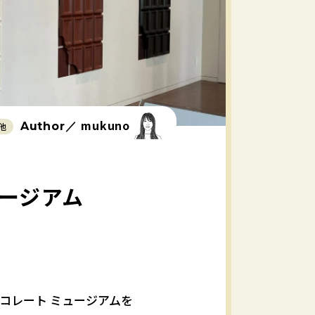
mukuno
Author／
他
ュージアム
コレート ミュージアムを