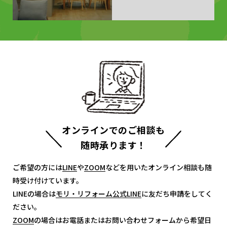
オンラインでのご相談も
随時承ります！
ご希望の方には
LINE
LINE
や
ZOOM
ZOOM
などを用いたオンライン相談も随
時受け付けています。
LINEの場合は
モリ・リフォーム公式LINE
モリ・リフォーム公式LINE
に友だち申請をしてく
ださい。
ZOOM
ZOOM
の場合はお電話またはお問い合わせフォームから希望日