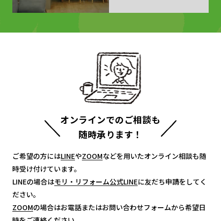
オンラインでのご相談も
随時承ります！
ご希望の方には
LINE
LINE
や
ZOOM
ZOOM
などを用いたオンライン相談も随
時受け付けています。
LINEの場合は
モリ・リフォーム公式LINE
モリ・リフォーム公式LINE
に友だち申請をしてく
ださい。
ZOOM
ZOOM
の場合はお電話またはお問い合わせフォームから希望日
時をご連絡ください。