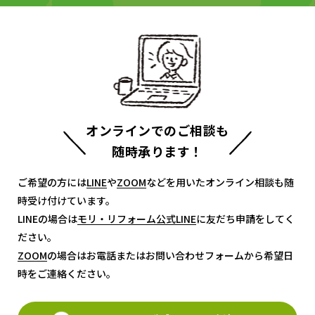
オンラインでのご相談も
随時承ります！
ご希望の方には
LINE
LINE
や
ZOOM
ZOOM
などを用いたオンライン相談も随
時受け付けています。
LINEの場合は
モリ・リフォーム公式LINE
モリ・リフォーム公式LINE
に友だち申請をしてく
ださい。
ZOOM
ZOOM
の場合はお電話またはお問い合わせフォームから希望日
時をご連絡ください。