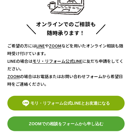
オンラインでのご相談も
随時承ります！
ご希望の方には
LINE
LINE
や
ZOOM
ZOOM
などを用いたオンライン相談も随
時受け付けています。
LINEの場合は
モリ・リフォーム公式LINE
モリ・リフォーム公式LINE
に友だち申請をしてく
ださい。
ZOOM
ZOOM
の場合はお電話またはお問い合わせフォームから希望日
時をご連絡ください。
モリ・リフォーム公式LINEとお友達になる
ZOOMでの相談をフォームから申し込む