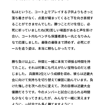
私はというと、コート上でプレイする子供よりもきっと
落ち着きがなく、点差が縮まってくると下を向き直視す
ることができませんでした。勝つことだけを信じ、必
死に祈っていましたね(笑)苦しい場面があると声を掛け
合い、コート内もベンチも保護者達も一丸となりみん
なで応援しました。最後の最後まで諦めず、必死にボ
ールを追う姿は、本当に頼もしかったです。
勝ち負け以上に、仲間と一緒に本気で頑張る時間を持
てたこと。それは何事にも代えがたい宝物なのだと感
じました。 兵庫県2位という成績を収め、彼らは近畿大
会に向けて気持ちを切り替えて練習に励んでいます。負
けた悔しさを次への力に変えて。次の目標は近畿大会
優勝だそうです。今のメンバーと試合に出られる時間
も少なくなってきましたが、みんなで一緒に笑えます
ように。一試合でも多く勝てますように！