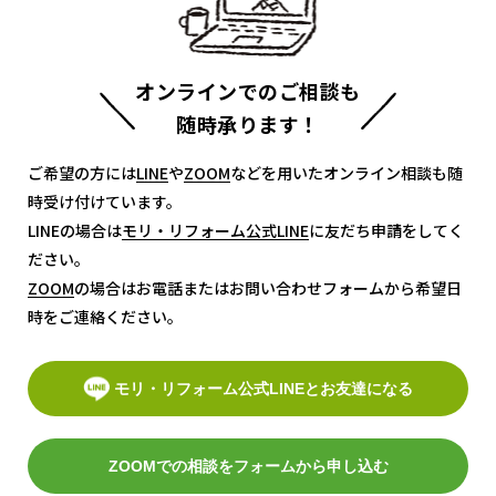
オンラインでのご相談も
随時承ります！
ご希望の方には
LINE
LINE
や
ZOOM
ZOOM
などを用いたオンライン相談も随
時受け付けています。
LINEの場合は
モリ・リフォーム公式LINE
モリ・リフォーム公式LINE
に友だち申請をしてく
ださい。
ZOOM
ZOOM
の場合はお電話またはお問い合わせフォームから希望日
時をご連絡ください。
モリ・リフォーム公式LINEとお友達になる
ZOOMでの相談をフォームから申し込む