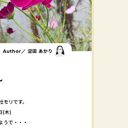
沼田 あかり
Author／
～
社モリです。
日(木)
ようで・・・