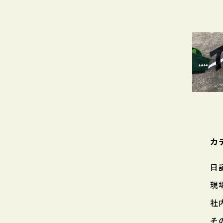
カ
日
現
社
そ