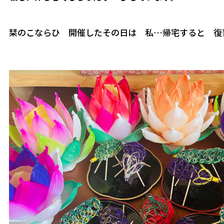
栞のこならひ 開催したその日は 私…帰宅すると 復