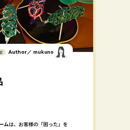
mukuno
Author／
記
品
ーム
は、お客様の「困った」を