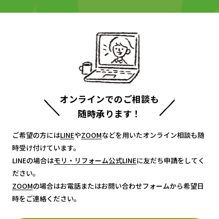
オンラインでのご相談も
随時承ります！
ご希望の方には
LINE
LINE
や
ZOOM
ZOOM
などを用いたオンライン相談も随
時受け付けています。
LINEの場合は
モリ・リフォーム公式LINE
モリ・リフォーム公式LINE
に友だち申請をしてく
ださい。
ZOOM
ZOOM
の場合はお電話またはお問い合わせフォームから希望日
時をご連絡ください。