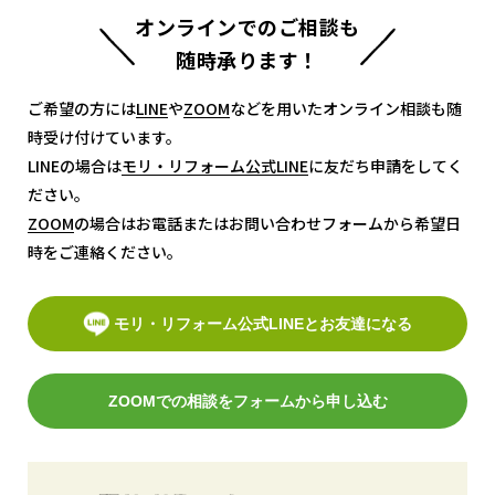
オンラインでのご相談も
随時承ります！
ご希望の方には
LINE
LINE
や
ZOOM
ZOOM
などを用いたオンライン相談も随
時受け付けています。
LINEの場合は
モリ・リフォーム公式LINE
モリ・リフォーム公式LINE
に友だち申請をしてく
ださい。
ZOOM
ZOOM
の場合はお電話またはお問い合わせフォームから希望日
時をご連絡ください。
モリ・リフォーム公式LINEとお友達になる
ZOOMでの相談をフォームから申し込む