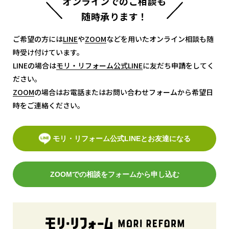
オンラインでのご相談も
随時承ります！
ご希望の方には
LINE
LINE
や
ZOOM
ZOOM
などを用いたオンライン相談も随
時受け付けています。
LINEの場合は
モリ・リフォーム公式LINE
モリ・リフォーム公式LINE
に友だち申請をしてく
ださい。
ZOOM
ZOOM
の場合はお電話またはお問い合わせフォームから希望日
時をご連絡ください。
モリ・リフォーム公式LINEとお友達になる
ZOOMでの相談をフォームから申し込む