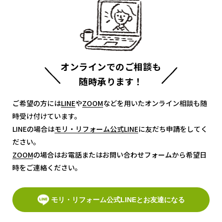
オンラインでのご相談も
随時承ります！
ご希望の方には
LINE
LINE
や
ZOOM
ZOOM
などを用いたオンライン相談も随
時受け付けています。
LINEの場合は
モリ・リフォーム公式LINE
モリ・リフォーム公式LINE
に友だち申請をしてく
ださい。
ZOOM
ZOOM
の場合はお電話またはお問い合わせフォームから希望日
時をご連絡ください。
モリ・リフォーム公式LINEとお友達になる