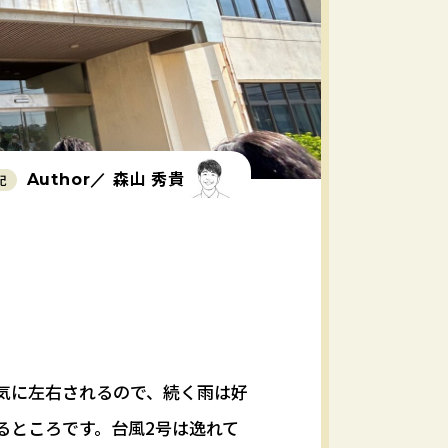
森山 秀貴
Author／
記
気に左右されるので、続く雨は好
るところです。台風2号は逸れて