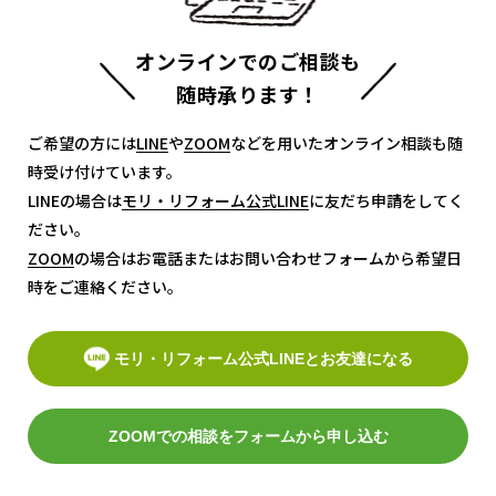
オンラインでのご相談も
随時承ります！
ご希望の方には
LINE
LINE
や
ZOOM
ZOOM
などを用いたオンライン相談も随
時受け付けています。
LINEの場合は
モリ・リフォーム公式LINE
モリ・リフォーム公式LINE
に友だち申請をしてく
ださい。
ZOOM
ZOOM
の場合はお電話またはお問い合わせフォームから希望日
時をご連絡ください。
モリ・リフォーム公式LINEとお友達になる
ZOOMでの相談をフォームから申し込む