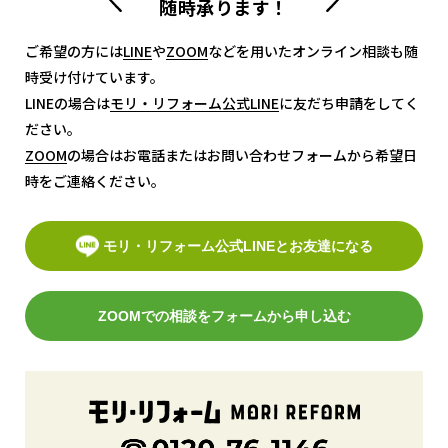
随時承ります！
ご希望の方には
LINE
LINE
や
ZOOM
ZOOM
などを用いたオンライン相談も随
時受け付けています。
LINEの場合は
モリ・リフォーム公式LINE
モリ・リフォーム公式LINE
に友だち申請をしてく
ださい。
ZOOM
ZOOM
の場合はお電話またはお問い合わせフォームから希望日
時をご連絡ください。
モリ・リフォーム公式LINEとお友達になる
ZOOMでの相談をフォームから申し込む