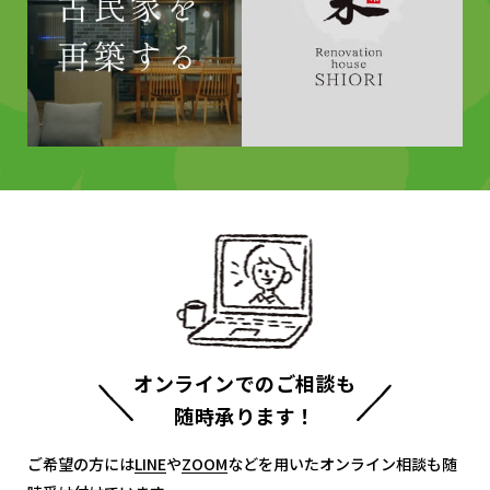
オンラインでのご相談も
随時承ります！
ご希望の方には
LINE
LINE
や
ZOOM
ZOOM
などを用いたオンライン相談も随