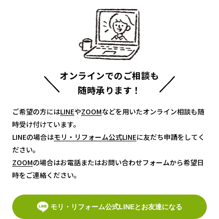
オンラインでのご相談も
随時承ります！
ご希望の方には
LINE
LINE
や
ZOOM
ZOOM
などを用いたオンライン相談も随
時受け付けています。
LINEの場合は
モリ・リフォーム公式LINE
モリ・リフォーム公式LINE
に友だち申請をしてく
ださい。
ZOOM
ZOOM
の場合はお電話またはお問い合わせフォームから希望日
時をご連絡ください。
モリ・リフォーム公式LINEとお友達になる