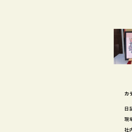
カ
日
現
社