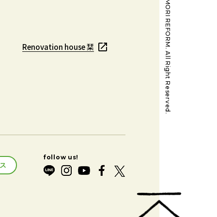
@MORI REFORM. All Right Reserved.
Renovation house 栞
Renovation house 栞
ス
ス