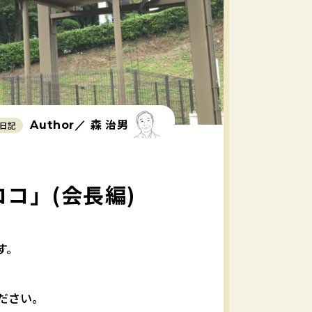
森 治男
Author／
日記
コ」(会長編)
す。
ださい。