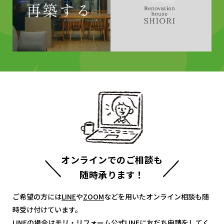
オンラインでのご相談も
随時承ります！
ご希望の方には
LINE
LINE
や
ZOOM
ZOOM
などを用いたオンライン相談も随
時受け付けています。
LINEの場合は
モリ・リフォーム公式LINE
モリ・リフォーム公式LINE
に友だち申請をしてく