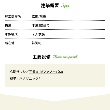
建築概要
施工部屋名
玄関/階段
構造
木造2階建て
家族構成
７人家族
所在地
神河町
主要設備
玄関サッシ／
三協立山/ファノーバSD
格子／パナソニック/