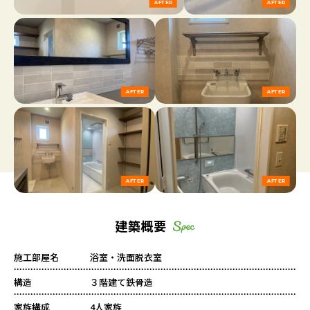
建築概要
施工部屋名
浴室・洗面脱衣室
構造
３階建て鉄骨造
家族構成
4人家族