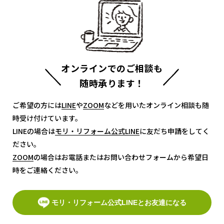
オンラインでのご相談も
随時承ります！
ご希望の方には
LINE
LINE
や
ZOOM
ZOOM
などを用いたオンライン相談も随
時受け付けています。
LINEの場合は
モリ・リフォーム公式LINE
モリ・リフォーム公式LINE
に友だち申請をしてく
ださい。
ZOOM
ZOOM
の場合はお電話またはお問い合わせフォームから希望日
時をご連絡ください。
モリ・リフォーム公式LINEとお友達になる