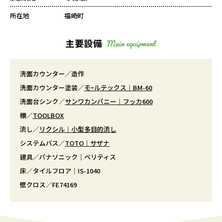
所在地
福崎町
主要設備
洗面カウンター／造作
洗面カウンター塗装／
モｰルテックス｜BM-60
洗面台シンク／
サンワカンパニー｜フッカ600
棚／
TOOLBOX
流し／
リクシル｜小型多目的流し
システムバス／
TOTO｜サザナ
建具／パナソニック｜ベリティス
床／タイルフロア｜IS-1040
壁クロス／FE74169