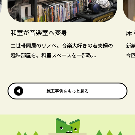
和室が音楽室へ変身
床
二世帯同居のリノベ。音楽大好きの若夫婦の
新
趣味部屋を。和室スペースを一部改...
今回
施工事例をもっと見る
施工事例をもっと見る