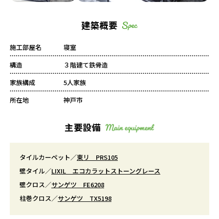
建築概要
施工部屋名
寝室
構造
３階建て鉄骨造
家族構成
5人家族
所在地
神戸市
主要設備
タイルカーペット／
東リ PRS105
壁タイル／
LIXIL エコカラットストーングレース
壁クロス／
サンゲツ FE6208
柱巻クロス／
サンゲツ TX5198