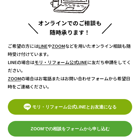
オンラインでのご相談も
随時承ります！
ご希望の方には
LINE
LINE
や
ZOOM
ZOOM
などを用いたオンライン相談も随
時受け付けています。
LINEの場合は
モリ・リフォーム公式LINE
モリ・リフォーム公式LINE
に友だち申請をしてく
ださい。
ZOOM
ZOOM
の場合はお電話またはお問い合わせフォームから希望日
時をご連絡ください。
モリ・リフォーム公式LINEとお友達になる
ZOOMでの相談をフォームから申し込む