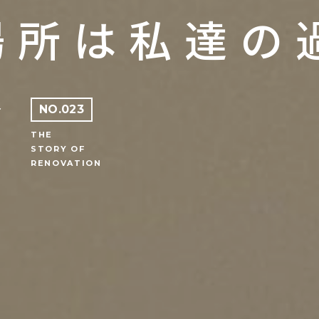
場所は私達の
お
NO.023
ま
THE
STORY OF
RENOVATION
。