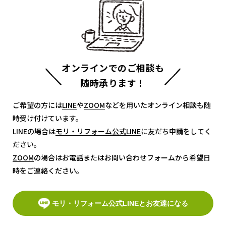
オンラインでのご相談も
随時承ります！
ご希望の方には
LINE
LINE
や
ZOOM
ZOOM
などを用いたオンライン相談も随
時受け付けています。
LINEの場合は
モリ・リフォーム公式LINE
モリ・リフォーム公式LINE
に友だち申請をしてく
ださい。
ZOOM
ZOOM
の場合はお電話またはお問い合わせフォームから希望日
時をご連絡ください。
モリ・リフォーム公式LINEとお友達になる