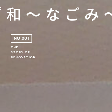
『和～なごみ
は
NO.001
THE
STORY OF
RENOVATION