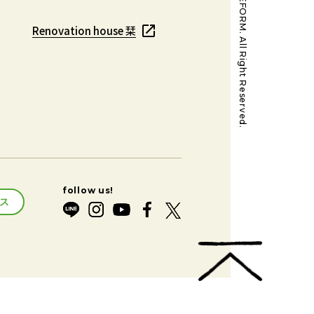
@MORI REFORM. All Right Reserved.
Renovation house 栞
Renovation house 栞
ス
ス