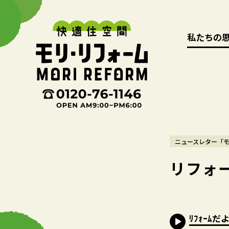
私たちの
私たちの
ニュースレター「
リフォー
ﾘﾌｫｰﾑだよ