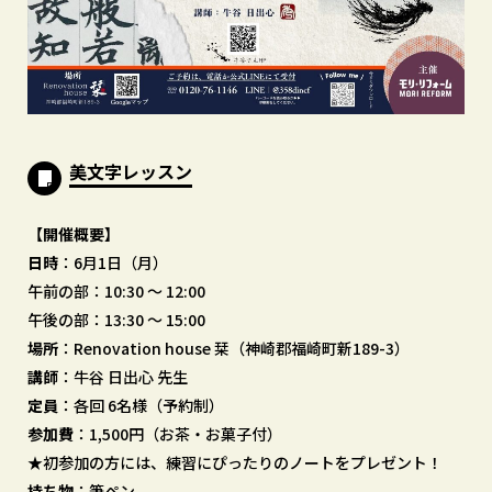
美文字レッスン
【開催概要】
日時
：6月1日（月）
午前の部：10:30 ～ 12:00
午後の部：13:30 ～ 15:00
場所
：Renovation house 栞（神崎郡福崎町新189-3）
講師
：牛谷 日出心 先生
定員
：各回 6名様（予約制）
参加費
：1,500円（お茶・お菓子付）
★初参加の方には、練習にぴったりのノートをプレゼント！
持ち物
：筆ペン