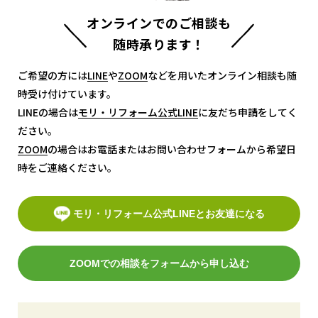
オンラインでのご相談も
随時承ります！
ご希望の方には
LINE
LINE
や
ZOOM
ZOOM
などを用いたオンライン相談も随
時受け付けています。
LINEの場合は
モリ・リフォーム公式LINE
モリ・リフォーム公式LINE
に友だち申請をしてく
ださい。
ZOOM
ZOOM
の場合はお電話またはお問い合わせフォームから希望日
時をご連絡ください。
モリ・リフォーム公式LINEとお友達になる
ZOOMでの相談をフォームから申し込む