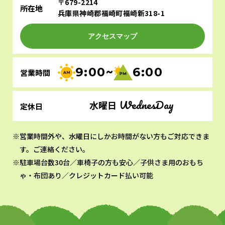
〒679-2214
所在地
兵庫県神崎郡福崎町福崎新318-1
アクセスマップ
9:00~
6:00
営業時間
WednesDay
水曜日
定休日
営業時間外や、水曜日にしかお時間がない方もご対応できま
す。ご連絡ください。
駐車場台数30台／車椅子の方も安心／子供さま用のおもち
ゃ・布団あり／クレジットカード払い可能