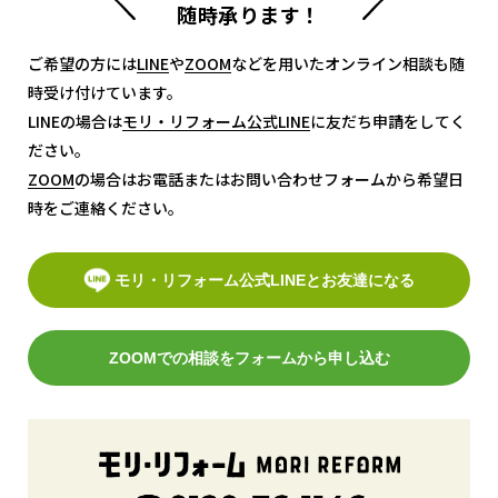
随時承ります！
ご希望の方には
LINE
LINE
や
ZOOM
ZOOM
などを用いたオンライン相談も随
時受け付けています。
LINEの場合は
モリ・リフォーム公式LINE
モリ・リフォーム公式LINE
に友だち申請をしてく
ださい。
ZOOM
ZOOM
の場合はお電話またはお問い合わせフォームから希望日
時をご連絡ください。
モリ・リフォーム公式LINEとお友達になる
ZOOMでの相談をフォームから申し込む