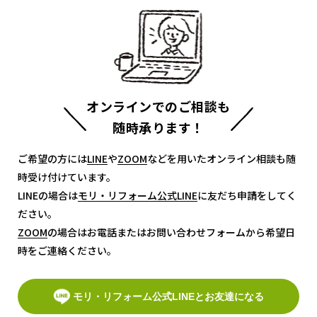
オンラインでのご相談も
随時承ります！
ご希望の方には
LINE
LINE
や
ZOOM
ZOOM
などを用いたオンライン相談も随
時受け付けています。
LINEの場合は
モリ・リフォーム公式LINE
モリ・リフォーム公式LINE
に友だち申請をしてく
ださい。
ZOOM
ZOOM
の場合はお電話またはお問い合わせフォームから希望日
時をご連絡ください。
モリ・リフォーム公式LINEとお友達になる